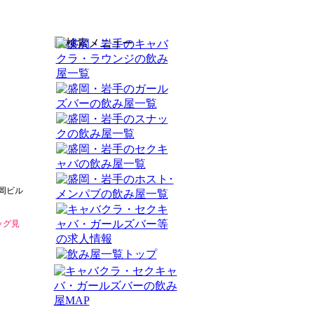
盛岡ビル
ッグ見