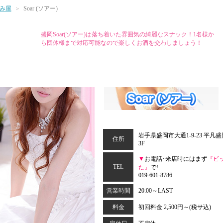
み屋
Soar (ソアー)
盛岡Soar(ソアー)は落ち着いた雰囲気の綺麗なスナック！1名様か
ら団体様まで対応可能なので楽しくお酒を交わしましょう！
岩手県盛岡市大通1-9-23 平凡
住所
3F
▼
お電話･来店時にはまず
『ビ
TEL
た』
で!
019-601-8786
営業時間
20:00～LAST
料金
初回料金 2,500円～(税サ込)