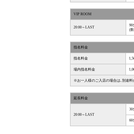
VIP ROOM
90
20:00～LAST
(
指名料金
指名料金
1,
場内指名料金
1,
※お一人様のご入店の場合は､別途料
延長料金
30
20:00～LAST
60