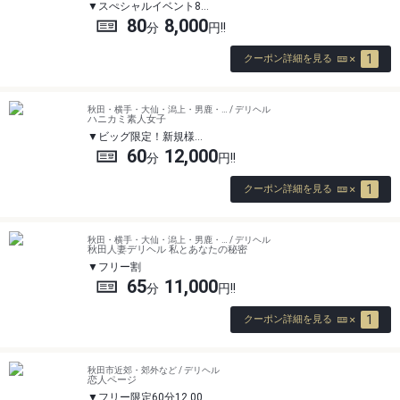
スぺシャルイベント8…
80
8,000
1
クーポン詳細を見る
秋田・横手・大仙・潟上・男鹿・… / デリヘル
ハニカミ素人女子
ビッグ限定！新規様…
60
12,000
1
クーポン詳細を見る
秋田・横手・大仙・潟上・男鹿・… / デリヘル
秋田人妻デリヘル 私とあなたの秘密
フリー割
65
11,000
1
クーポン詳細を見る
秋田市近郊・郊外など / デリヘル
恋人ページ
フリー限定60分12,00…