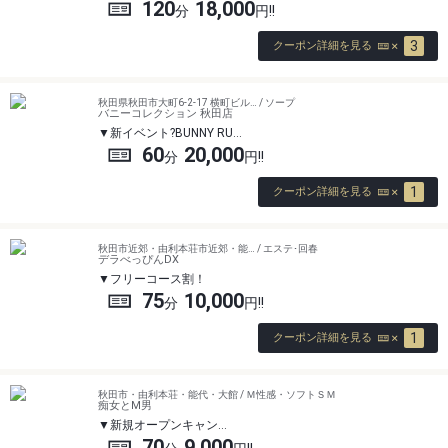
120
18,000
3
クーポン詳細を見る
秋田県秋田市大町6-2-17 横町ビル… / ソープ
バニーコレクション 秋田店
新イベント?BUNNY RU…
60
20,000
1
クーポン詳細を見る
秋田市近郊・由利本荘市近郊・能… / エステ･回春
デラべっぴんDX
フリーコース割！
75
10,000
1
クーポン詳細を見る
秋田市・由利本荘・能代・大館 / Ｍ性感・ソフトＳＭ
痴女とM男
新規オープンキャン…
70
9,000