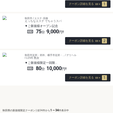
1
クーポン詳細を見る
秋田市 / エステ･回春
えっちなエステ でちゃうスパ
ご新規様オープン記念
75
9,000
2
クーポン詳細を見る
秋田市近郊・郊外、横手市近郊・… / デリヘル
I LOVE 熟女
ご新規様限定一回限…
80
10,000
1
クーポン詳細を見る
1～34
秋田県の新規様限定クーポン | 全34件から
件表示中