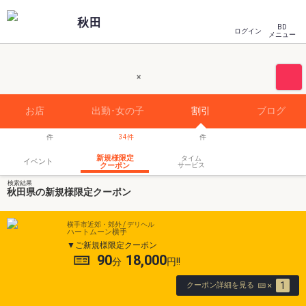
秋田
BD
ログイン
メニュー
×
お店
出勤･女の子
割引
ブログ
34
新規様限定
タイム
イベント
クーポン
サービス
検索結果
秋田県の新規様限定クーポン
横手市近郊・郊外 / デリヘル
ハートムーン横手
ご新規様限定クーポン
90
18,000
1
クーポン詳細を見る