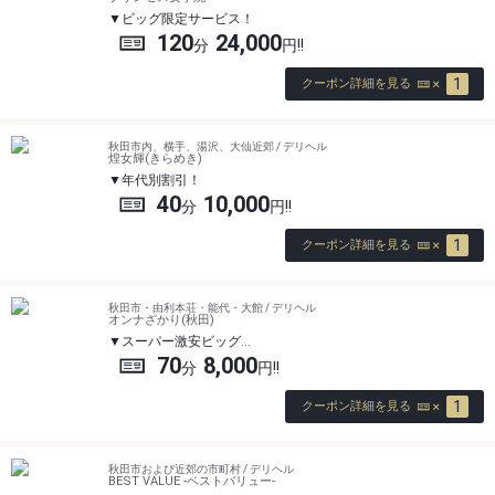
ビッグ限定サービス！
120
24,000
1
クーポン詳細を見る
秋田市内、横手、湯沢、大仙近郊 / デリヘル
煌女輝(きらめき)
年代別割引！
40
10,000
1
クーポン詳細を見る
秋田市・由利本荘・能代・大館 / デリヘル
オンナざかり(秋田)
スーパー激安ビッグ…
70
8,000
1
クーポン詳細を見る
秋田市および近郊の市町村 / デリヘル
BEST VALUE -ベストバリュー-