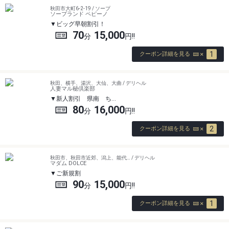
秋田市大町6-2-19 / ソープ
ソープランド ペピーノ
ビッグ早朝割引！
70
15,000
1
クーポン詳細を見る
秋田、横手、湯沢、大仙、大曲 / デリヘル
人妻マル秘倶楽部
新人割引 県南 ち…
80
16,000
2
クーポン詳細を見る
秋田市、秋田市近郊、潟上、能代… / デリヘル
マダム DOLCE
ご新規割
90
15,000
1
クーポン詳細を見る