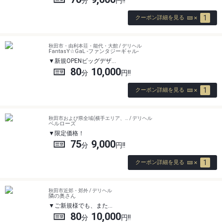
1
クーポン詳細を見る
秋田市・由利本荘・能代・大館 / デリヘル
FantasY☆GaL -ファンタジーギャル-
新規OPENビッグデザ…
80
10,000
1
クーポン詳細を見る
秋田市および県全域(横手エリア、… / デリヘル
ベルローズ
限定価格！
75
9,000
1
クーポン詳細を見る
秋田市近郊・郊外 / デリヘル
隣の奥さん
ご新規様でも、また…
80
10,000