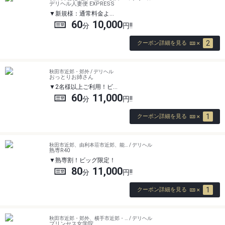
デリヘル人妻便 EXPRESS
新規様：通常料金よ…
60
10,000
2
クーポン詳細を見る
秋田市近郊・郊外 / デリヘル
おっとりお姉さん
2名様以上ご利用！ビ…
60
11,000
1
クーポン詳細を見る
秋田市近郊、由利本荘市近郊、能… / デリヘル
熟専R40
熟専割！ビッグ限定！
80
11,000
1
クーポン詳細を見る
秋田市近郊・郊外、横手市近郊・… / デリヘル
プリンセス女学院