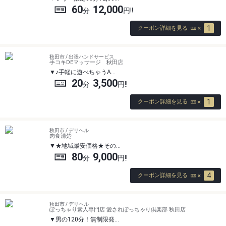
60
12,000
1
クーポン詳細を見る
秋田市 / 出張ハンドサービス
手コキDEマッサージ 秋田店
♪手軽に遊べちゃうA…
20
3,500
1
クーポン詳細を見る
秋田市 / デリヘル
肉食清楚
★地域最安価格★その…
80
9,000
4
クーポン詳細を見る
秋田市 / デリヘル
ぽっちゃり素人専門店 愛されぽっちゃり倶楽部 秋田店
男の120分！無制限発…