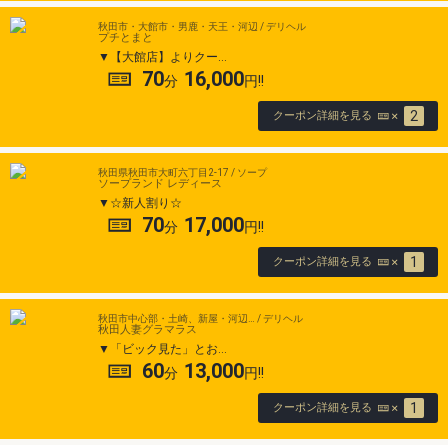
秋田市・大館市・男鹿・天王・河辺 / デリヘル
プチとまと
【大館店】よりクー…
70
16,000
2
クーポン詳細を見る
秋田県秋田市大町六丁目2-17 / ソープ
ソープランド レディース
☆新人割り☆
70
17,000
1
クーポン詳細を見る
秋田市中心部・土崎、新屋・河辺… / デリヘル
秋田人妻グラマラス
「ビック見た」とお…
60
13,000
1
クーポン詳細を見る