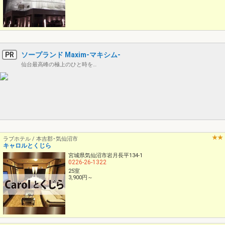
PR
ソープランド Maxim-マキシム-
仙台最高峰の極上のひと時を…
ラブホテル / 本吉郡･気仙沼市
キャロルとくじら
宮城県気仙沼市岩月長平134-1
0226-26-1322
25室
3,900円～