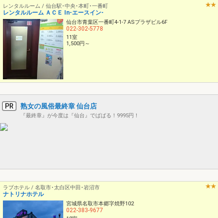
レンタルルーム / 仙台駅･中央･本町･一番町
レンタルルーム ＡＣＥ In-エースイン-
仙台市青葉区一番町4-1-7 ASプラザビル6F
022-302-5778
11室
1,500円～
PR
熟女の風俗最終章 仙台店
『最終章』が今度は『仙台』でばばる！9995円！
ラブホテル / 名取市･太白区中田･岩沼市
ナトリナホテル
宮城県名取市本郷字焼野102
022-383-9677