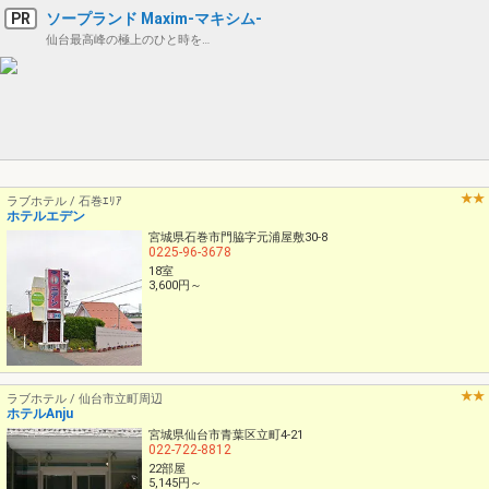
PR
ソープランド Maxim-マキシム-
仙台最高峰の極上のひと時を…
ラブホテル / 石巻ｴﾘｱ
ホテルエデン
宮城県石巻市門脇字元浦屋敷30-8
0225-96-3678
18室
3,600円～
ラブホテル / 仙台市立町周辺
ホテルAnju
宮城県仙台市青葉区立町4-21
022-722-8812
22部屋
5,145円～