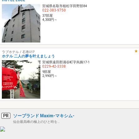
HOTEL LUCE
宮城県名取市植松字田野部84
022-383-9750
37部屋
4,300円～
ラブホテル / 石巻ｴﾘｱ
ホテル 二人の夢を叶えましょう
宮城県遠田郡涌谷町字烏鴉17-1
0229-42-3338
9部屋
2,990円～
PR
ソープランド Maxim-マキシム-
仙台最高峰の極上のひと時を…