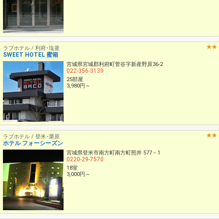
ラブホテル / 利府･塩釜
SWEET HOTEL 蜜箱
宮城県宮城郡利府町菅谷字新産野原36-2
022-356-3139
25部屋
3,980円～
ラブホテル / 登米･栗原
ホテル フォーシーズン
宮城県登米市南方町南方町照井 577－1
0220-29-7570
18室
3,000円～