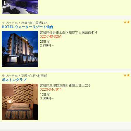
ラブホテル / 茂庭･南IC周辺ｴﾘｱ
HOTEL ウォーターリゾート仙台
宮城県仙台市太白区茂庭字人来田西41-1
022-743-3261
25部屋
2,990円～
ラブホテル / 亘理･白石･村田町
ボストンクラブ
宮城県亘理郡亘理町逢隈上郡上206
0223-34-7011
10部屋
3,500円～