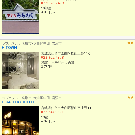
0220-28-2409
10部屋
3,000円～
ラブホテル / 名取市･太白区中田･岩沼市
H TOWN
宮城県仙台市太白区郡山上野11-6
022-302-4878
23室 ホテリオン合算
3,780円～
ラブホテル / 名取市･太白区中田･岩沼市
H GALLERY HOTEL
宮城県仙台市太白区郡山字上野14-1
022-247-9801
13室
4,320円～