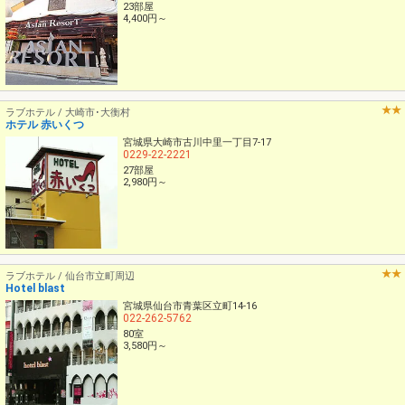
23部屋
4,400円～
ラブホテル / 大崎市･大衡村
ホテル 赤いくつ
宮城県大崎市古川中里一丁目7-17
0229-22-2221
27部屋
2,980円～
ラブホテル / 仙台市立町周辺
Hotel blast
宮城県仙台市青葉区立町14-16
022-262-5762
80室
3,580円～