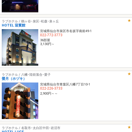
ラブホテル / 鶴ヶ谷･泉区･松森･泉ヶ丘
HOTEL 迎賓館
宮城県仙台市泉区市名坂字南前49-1
022-772-3773
36部屋
3,130円～
ラブホテル / 八幡･陸前落合･愛子
螢月（ホヅキ）
宮城県仙台市青葉区八幡7丁目10-1
022-226-3733
2,900円～～
ラブホテル / 名取市･太白区中田･岩沼市