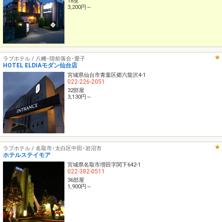
18室
3,200円～
ラブホテル / 八幡･陸前落合･愛子
HOTEL ELDIAモダン仙台店
宮城県仙台市青葉区郷六龍沢4-1
022-226-2051
32部屋
3,130円～
ラブホテル / 名取市･太白区中田･岩沼市
ホテルステイモア
宮城県名取市増田字関下642-1
022-382-0511
36部屋
1,900円～