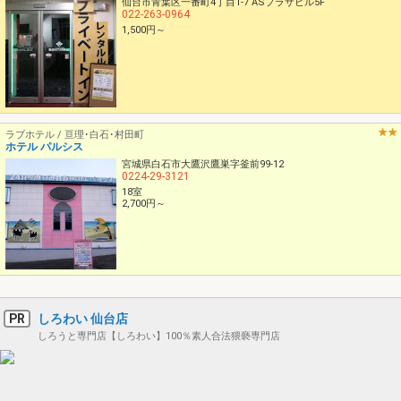
仙台市青葉区一番町4丁目1-7 ASプラザビル5F
022-263-0964
1,500円～
ラブホテル / 亘理･白石･村田町
ホテル パルシス
宮城県白石市大鷹沢鷹巣字釜前99-12
0224-29-3121
18室
2,700円～
PR
しろわい 仙台店
しろうと専門店【しろわい】100％素人合法猥褻専門店