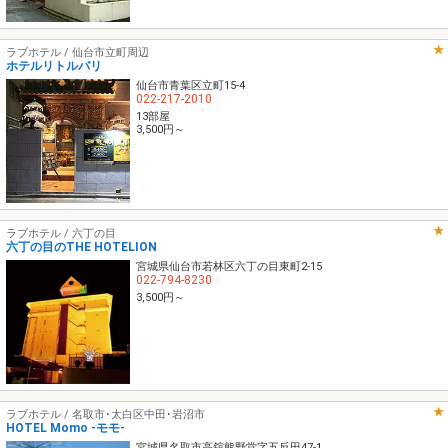
ラブホテル / 仙台市立町周辺
ホテルリトルバリ
仙台市青葉区立町15-4
022-217-2010
13部屋
3,500円～
ラブホテル / 六丁の目
六丁の目のTHE HOTELION
宮城県仙台市若林区六丁の目東町2-15
022-794-8230
3,500円～
ラブホテル / 名取市･太白区中田･岩沼市
HOTEL Momo -モモ-
宮城県名取市高舘熊野堂字五反田47-1