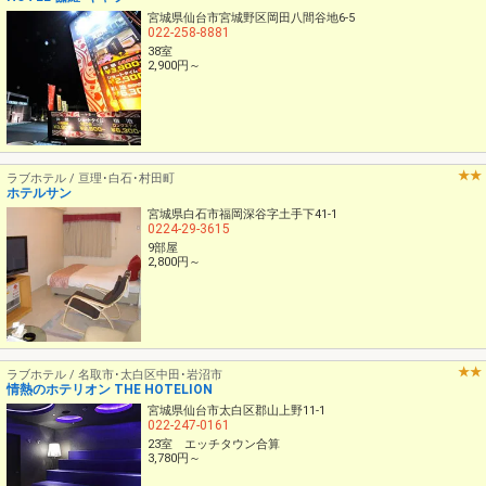
宮城県仙台市宮城野区岡田八間谷地6-5
022-258-8881
38室
2,900円～
ラブホテル / 亘理･白石･村田町
ホテルサン
宮城県白石市福岡深谷字土手下41-1
0224-29-3615
9部屋
2,800円～
ラブホテル / 名取市･太白区中田･岩沼市
情熱のホテリオン THE HOTELION
宮城県仙台市太白区郡山上野11-1
022-247-0161
23室 エッチタウン合算
3,780円～