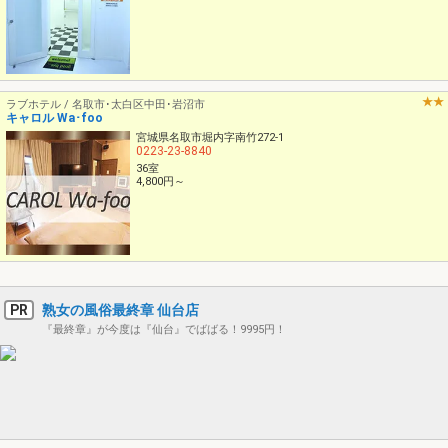
ラブホテル / 名取市･太白区中田･岩沼市
キャロル Wa･foo
宮城県名取市堀内字南竹272-1
0223-23-8840
36室
4,800円～
PR
熟女の風俗最終章 仙台店
『最終章』が今度は『仙台』でばばる！9995円！