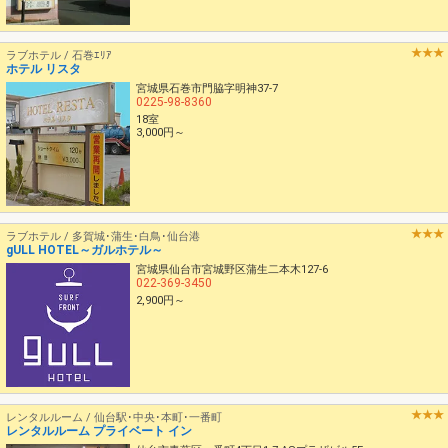
ラブホテル / 石巻ｴﾘｱ
ホテル リスタ
宮城県石巻市門脇字明神37-7
0225-98-8360
18室
3,000円～
ラブホテル / 多賀城･蒲生･白鳥･仙台港
gULL HOTEL～ガルホテル～
宮城県仙台市宮城野区蒲生二本木127-6
022-369-3450
2,900円～
レンタルルーム / 仙台駅･中央･本町･一番町
レンタルルーム プライベート イン