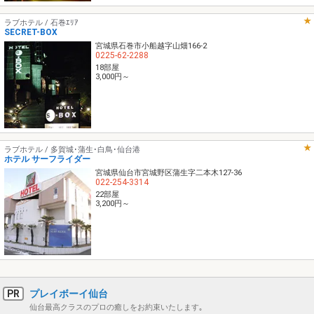
ラブホテル / 石巻ｴﾘｱ
SECRET-BOX
宮城県石巻市小船越字山畑166-2
0225-62-2288
18部屋
3,000円～
ラブホテル / 多賀城･蒲生･白鳥･仙台港
ホテル サーフライダー
宮城県仙台市宮城野区蒲生字二本木127-36
022-254-3314
22部屋
3,200円～
PR
プレイボーイ仙台
仙台最高クラスのプロの癒しをお約束いたします｡