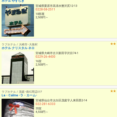
ホテル やすらぎ
宮城県栗原市高清水蟹沢尻12-13
0228-58-2511
10部屋
2,500円～
ラブホテル / 大崎市･大衡村
ホテル クリスタル ネロ
宮城県大崎市古川新田字沢目74-1
0229-26-4430
16室
2,500円～
ラブホテル / 茂庭･南IC周辺ｴﾘｱ
La・Calme -ラ・カーム-
宮城県仙台市太白区茂庭字人来田西2-14
022-281-6333
35室
4,550円～