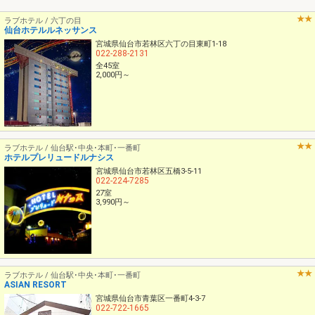
ラブホテル / 六丁の目
仙台ホテルルネッサンス
宮城県仙台市若林区六丁の目東町1-18
022-288-2131
全45室
2,000円～
ラブホテル / 仙台駅･中央･本町･一番町
ホテルプレリュードルナシス
宮城県仙台市若林区五橋3-5-11
022-224-7285
27室
3,990円～
ラブホテル / 仙台駅･中央･本町･一番町
ASIAN RESORT
宮城県仙台市青葉区一番町4-3-7
022-722-1665