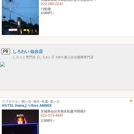
022-386-2241
12部屋
4,000円～
PR
しろわい 仙台店
しろうと専門店【しろわい】100％素人合法猥褻専門店
ラブホテル / 鶴ヶ谷･泉区･松森･泉ヶ丘
HOTEL HanaよりKiss ANNEX
宮城県仙台市泉区松森字関場3
022-373-4447
2,900円～