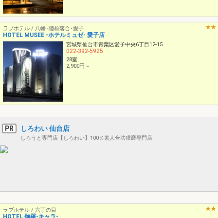
ラブホテル / 八幡･陸前落合･愛子
HOTEL MUSEE -ホテルミュゼ- 愛子店
宮城県仙台市青葉区愛子中央6丁目12-15
022-392-5925
28室
2,900円～
PR
しろわい 仙台店
しろうと専門店【しろわい】100％素人合法猥褻専門店
ラブホテル / 六丁の目
HOTEL 伽羅-キャラ-