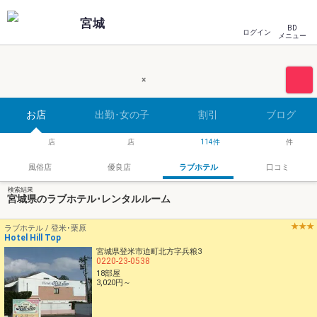
宮城
BD
ログイン
メニュー
×
お店
出勤･女の子
割引
ブログ
114
風俗店
優良店
ラブホテル
口コミ
検索結果
宮城県のラブホテル･レンタルルーム
ラブホテル / 登米･栗原
Hotel Hill Top
宮城県登米市迫町北方字兵粮3
0220-23-0538
18部屋
3,020円～