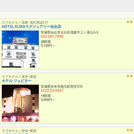
ラブホテル / 茂庭･南IC周辺ｴﾘｱ
HOTEL ELDIAラグジュアリー仙台店
宮城県仙台市太白区茂庭字上ノ原山5-3
022-281-7888
28部屋
3,130円～
ラブホテル / 登米･栗原
ホテル ジュピター
宮城県登米市南方町照井570
0220-23-9887
18部屋
3,000円～
ラブホテル / 登米･栗原