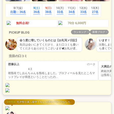
8/7(金)
8(土)
9(日)
10(月)
11(火)
12(水)
13(木)
出勤：
36名
36名
38名
32名
34名
33名
27名
無料企画!
70分 6,000円
ランキング
新着ブログ
PICKUP BLOG
会う度に増していくものとは【お礼写メ日記】
います！！
先日は会いにきてくださり、また口コミも書い
出勤しました
てくださりありがとうございます🕊️お礼が遅く
ら暑くてやば
なってしまい、大変申…
注目の口コミ
想像以上
のーき
大満足の
4.3
終始大満
初指名でしおんちゃんを指名しました。プロフィールを見たところマ
は指名し
ットプレイが得意ということだったの...
5時間前
七夕祭り真っ最中！ちょっぴりソワソワなしろうと娘ちゃんがお兄様達をお待ちしております！