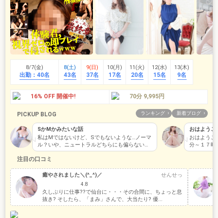
8/7(金)
8(土)
9(日)
10(月)
11(火)
12(水)
13(木)
出勤：
40名
43名
37名
17名
20名
15名
9名
16% OFF 開催中!
70分 9,995円
ランキング
新着ブログ
PICKUP BLOG
SかMかみたいな話
おはようご
私はMではないけど、Sでもないような…ノーマ
おはようご
ル？いや、ニュートラルどちらにも偏らないけ
分～１７時
ど乱暴なのとか嫌いですあ、痛いのも M…
お時間合い
注目の口コミ
癒やされました＼(^_^)／
せんせっ
4.8
久しぶりに仕事??で仙台に・・・その合間に、ちょっと息
抜き? そしたら、「まみ」さんで、大当たり? 優...