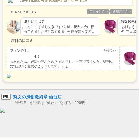
70分 16,000円 新規様限定割引クーポン!
ランキング
新着ブログ
PICKUP BLOG
夏といえば🎐
急なお休みご
こんにちは🌞ちあきです♪先週、花火大会に行
おはようご
ってきました🎆✨始まる頃から雨が降ってき
💕 本日
て、傘をさしていた…
なけれ…
注目の口コミ
ファンです。
夫婦良い
4.6
ちあきさん、妊婦の時からのファンです。 一言で言うなら、聡明な
女性という言葉がピッタリです。 そし...
PR
熟女の風俗最終章 仙台店
『最終章』が今度は『仙台』でばばる！9995円！