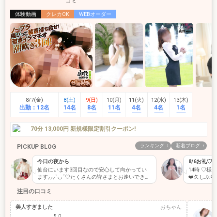
体験動画
クレカOK
WEBオーダー
8/7(金)
8(土)
9(日)
10(月)
11(火)
12(水)
13(木)
出勤：
12名
14名
8名
11名
4名
4名
1名
70分 13,000円 新規様限定割引クーポン!
ランキング
新着ブログ
PICKUP BLOG
今日の夜から
8/6お礼♡
仙台にいます3回目なので安心して向かってい
14時 ♡様
ます⸝⸝⸝˘◡˘♡たくさんの皆さまとお逢いできま
❤️久しぶり
す…
注目の口コミ
美人すぎました
おちゃん
5.0