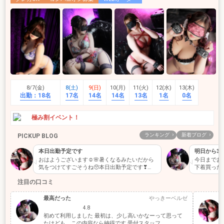
8/7(金)
8(土)
9(日)
10(月)
11(火)
12(水)
13(木)
出勤：
18名
17名
14名
14名
13名
1名
0名
極み割イベント！
ランキング
新着ブログ
PICKUP BLOG
本日出勤予定です
明日から3
おはようございます☺️🌸暑くなるみたいだから
今日までお
気をつけてすごそうね🥺本日出勤予定です❣
下着買った
&#x…
でした😄
注目の口コミ
最高だった
やっきーベルゼ
4.8
初めて利用しました 最初は、少し高いかなーって思って
たけども、この内容なら納得です 受付スタッフ...