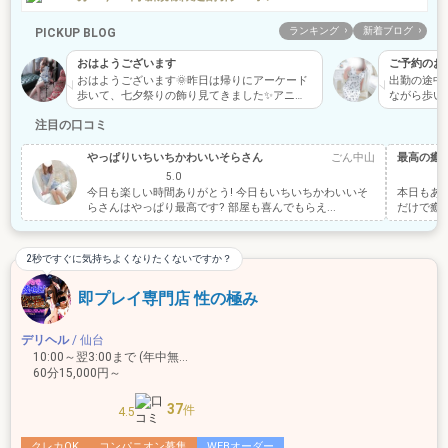
ランキング
新着ブログ
PICKUP BLOG
おはようございます
ご予約のお
おはようございます🌞昨日は帰りにアーケード
出勤の途中
歩いて、七夕祭りの飾り見てきました✨アニメ
ながら歩い
の七夕飾りがあって、ア…
本日13時ご
注目の口コミ
やっぱりいちいちかわいいそらさん
ごん中山
最高の癒
5.0
今日も楽しい時間ありがとう! 今日もいちいちかわいいそ
本日もあ
らさんはやっぱり最高です? 部屋も喜んでもらえ...
だけで癒さ
2秒ですぐに気持ちよくなりたくないですか？
即プレイ専門店 性の極み
デリヘル
/ 仙台
10:00～翌3:00まで (年中無休)
60分15,000円～
37
件
4.5
クレカOK
コンパニオン募集
WEBオーダー