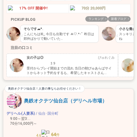
17% OFF 開催中!
70分 20,000円
ランキング
新着ブログ
PICKUP BLOG
そらです︎︎☁︎︎*.
小さな働き
こんにちはꕤ︎︎·͜· 今日も出勤です ꔛ🤍.*･ﾟ 昨日は
スッキリと
郊外ばかりで動いていた…
ね
注目の口コミ
女の子は◎
ぴゅれぐみ
3.9
受付からプレイ開始までの流れ 当日の朝ぴゅあらばサイ
トからネット予約をするも、希望したキャストさん...
奥鉄オクテツ仙台店！人妻の事ならお任せください！
奥鉄オクテツ仙台店（デリヘル市場）
デリヘル(人妻系)
/ 仙台･国分町
9:00～翌3:00
70分16,000円～
64
件
4.6