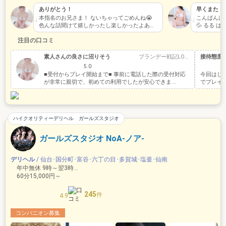
ありがとう！
早くまた
本指名のお兄さま！ ないちゃってごめんね😭
こんばんは～
色んな話聞けて嬉しかったし楽しかったよあり
💦 るる 
がとう😭😭
ゃ、すっご
注目の口コミ
素人さんの良さに沼りそう
ブランデー戦記LOVE
接待態度
5.0
■受付からプレイ開始まで■ 事前に電話した際の受付対応
今回はじ
が非常に親切で、初めての利用でしたが安心できま...
でプレイを
ハイクオリティーデリヘル ガールズスタジオ
ガールズスタジオ NoA-ノア-
デリヘル
/ 仙台･国分町･富谷･六丁の目･多賀城･塩釜･仙南
年中無休 9時～翌3時 …
60分15,000円～
245
件
4.9
コンパニオン募集