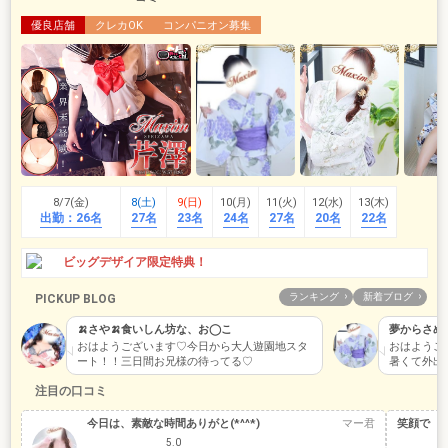
優良店舗
クレカOK
コンパニオン募集
8/7(金)
8(土)
9(日)
10(月)
11(火)
12(水)
13(木)
出勤：
26名
27名
23名
24名
27名
20名
22名
ビッグデザイア限定特典！
ランキング
新着ブログ
PICKUP BLOG
🍌さや🍌食いしん坊な、お◯こ
夢からさめ
おはようございます♡今日から大人遊園地スタ
おはようござ
ート！！三日間お兄様の待ってる♡
暑くて外出
行かなけれ
注目の口コミ
今日は、素敵な時間ありがと(*^^*)
マー君
笑顔で 可
5.0