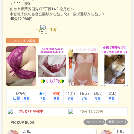
１0:00～翌0:00
仙台市青葉区国分町2丁目14-8 松月ビル2F
市営地下鉄勾当台公園駅から徒歩5分・広瀬通駅から徒歩8分
45分12,980円～
10
件
4.8
コンパニオン募集
8/7(金)
8(土)
9(日)
10(月)
11(火)
12(水)
13(木)
出勤：
8名
7名
8名
8名
8名
8名
9名
7% OFF 開催中!
45分 12,000円
ランキング
新着ブログ
PICKUP BLOG
お礼。
お礼。