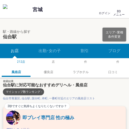
宮城
BD
ログイン
メニュー
駅・路線から探す
エリア･業種
仙台駅
条件変更
お店
出勤･女の子
割引
ブログ
212
風俗店
優良店
ラブホテル
口コミ
検索結果
仙台駅に対応可能なおすすめデリヘル・風俗店
マイショップ数ランキング
仙台市青葉区､仙台駅､国分町､本町､一番町付近のエリアの風俗店リスト
2秒ですぐに気持ちよくなりたくないですか？
即プレイ専門店 性の極み