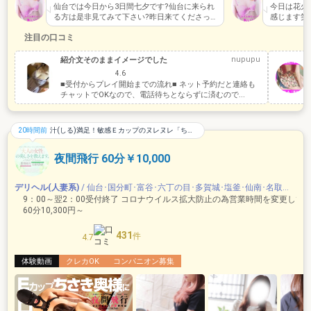
仙台では今日から3日間七夕です?仙台に来られ
今日は花火
る方は是非見てみて下さい?昨日来てくださっ
感じます笑
た本指さま昨日は来てくれてありがとう…
とうござい
注目の口コミ
nupupu
紹介文そのままイメージでした
4.6
■受付からプレイ開始までの流れ■ ネット予約だと連絡も
チャットでOKなので、電話待ちとならずに済むので...
20時間前
汁(しる)満足！敏感Ｅカップのヌレヌレ「ちさき奥様」に口内大量発射！
夜間飛行 60分￥10,000
デリヘル(人妻系)
/ 仙台･国分町･富谷･六丁の目･多賀城･塩釜･仙南･名取岩沼･県南･亘理白石
60分10,300円～
431
件
4.7
体験動画
クレカOK
コンパニオン募集