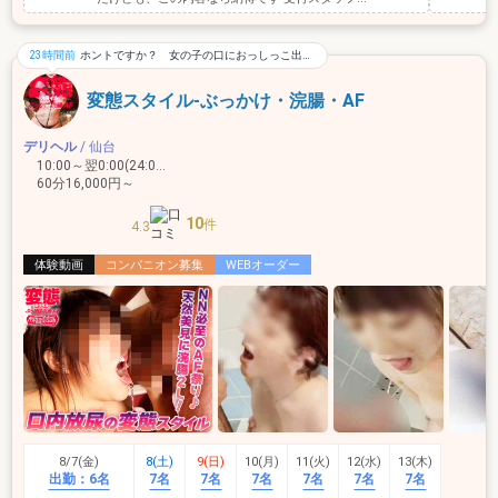
23時間前
ホントですか？ 女の子の口におっしっこ出せる！！
変態スタイル‐ぶっかけ・浣腸・AF
デリヘル
/ 仙台
10:00～翌0:00(24:00)
60分16,000円～
10
件
4.3
体験動画
コンパニオン募集
WEBオーダー
8/7(金)
8(土)
9(日)
10(月)
11(火)
12(水)
13(木)
出勤：
6名
7名
7名
7名
7名
7名
7名