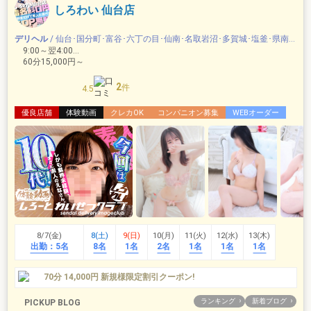
しろわい 仙台店
デリヘル
/ 仙台･国分町･富谷･六丁の目･仙南･名取岩沼･多賀城･塩釜･県南･亘理白石
9:00～翌4:00 …
60分15,000円～
2
件
4.5
優良店舗
体験動画
クレカOK
コンパニオン募集
WEBオーダー
8/7(金)
8(土)
9(日)
10(月)
11(火)
12(水)
13(木)
出勤：
5名
8名
1名
2名
1名
1名
1名
70分 14,000円 新規様限定割引クーポン!
ランキング
新着ブログ
PICKUP BLOG