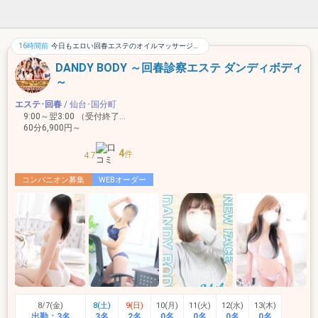
16時間前
今日もエロい回春エステのオイルマッサージで肉棒がぎゅいんぎゅイン！！
DANDY BODY ～回春診察エステ ダンディボディ
～
エステ･回春
/ 仙台･国分町
9:00～翌3:00 （受付終了）
60分6,900円～
4
件
4.7
コンパニオン募集
WEBオーダー
8/7(金)
8(土)
9(日)
10(月)
11(火)
12(水)
13(木)
出勤：
3名
3名
2名
0名
0名
0名
0名