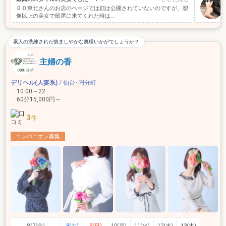
ＢＤ東北さんのお店のページでは顔は公開されていないのですが、想
像以上の美女で部屋に来てくれた時は...
素人の洗練された慎ましやかな奥様いかがでしょうか？
主婦の香
デリヘル(人妻系)
/ 仙台･国分町
10:00～22:00
60分15,000円～
3
件
コンパニオン募集
8/7(金)
8(土)
9(日)
10(月)
11(火)
12(水)
13(木)