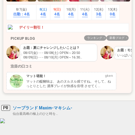
8/7(金)
8(土)
9(日)
10(月)
11(火)
12(水)
13(木)
出勤：
4名
4名
4名
4名
4名
3名
0名
デイリー割引！
ランキング
新着ブログ
PICKUP BLOG
お題：夏にチャレンジしたいことは？
08/07(金) - - - 08/08(土) OPEN～20:50
いっぱいさわって欲
08/09(日) - - - 08/10(月) OPEN～16:30
08/11(火) - - - 08/12(水) OPEN～16:30 夏に…
注目の口コミ
gken
マット堪能！
マットの醍醐味は、 あのヌルヌル感ですね。 そして、ね
っとりとした 濃厚プレイが快感を倍増 させてく...
PR
ソープランド Maxim-マキシム-
仙台最高峰の極上のひと時を…