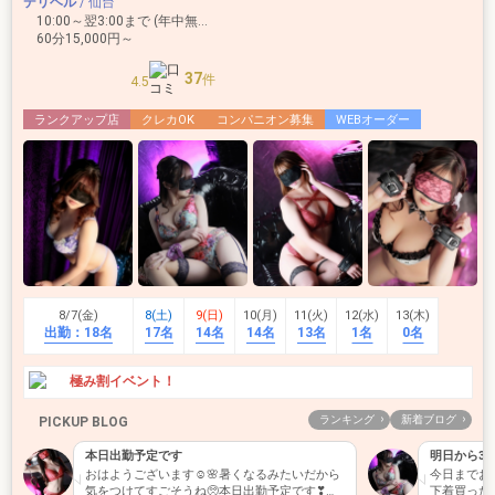
デリヘル
/ 仙台
10:00～翌3:00まで (年中無休)
60分15,000円～
37
件
4.5
ランクアップ店
クレカOK
コンパニオン募集
WEBオーダー
8/7(金)
8(土)
9(日)
10(月)
11(火)
12(水)
13(木)
出勤：
18名
17名
14名
14名
13名
1名
0名
極み割イベント！
ランキング
新着ブログ
PICKUP BLOG
本日出勤予定です
明日から3
おはようございます☺️🌸暑くなるみたいだから
今日までお
気をつけてすごそうね🥺本日出勤予定です❣
下着買った