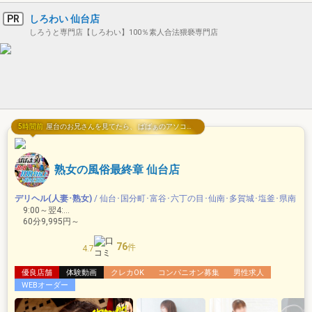
PR
しろわい 仙台店
しろうと専門店【しろわい】100％素人合法猥褻専門店
5時間前
屋台のお兄さんを見てたら、 ばばぁのアソコがひくひくして 汁がでててくるわけで！！
熟女の風俗最終章 仙台店
デリヘル(人妻･熟女)
/ 仙台･国分町･富谷･六丁の目･仙南･多賀城･塩釜･県南
9:00～翌4:00
60分9,995円～
76
件
4.7
優良店舗
体験動画
クレカOK
コンパニオン募集
男性求人
WEBオーダー