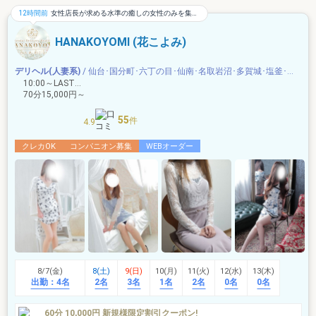
12時間前
女性店長が求める水準の癒しの女性のみを集めたお店です。沼ること間違いありません。ぜひご利用くださいませ。
HANAKOYOMI (花こよみ)
デリヘル(人妻系)
/ 仙台･国分町･六丁の目･仙南･名取岩沼･多賀城･塩釜･富谷･県南･亘理白石
10:00～LAST …
70分15,000円～
55
件
4.9
クレカOK
コンパニオン募集
WEBオーダー
8/7(金)
8(土)
9(日)
10(月)
11(火)
12(水)
13(木)
出勤：
4名
2名
3名
1名
2名
0名
0名
60分 10,000円 新規様限定割引クーポン!