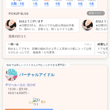
出勤：
5名
1名
6名
0名
0名
0名
0名
新着ブログ
PICKUP BLOG
おはようございます
おはようご
☀️日曜日3月も、終わりですね桜も咲始め🌸春
☀️日曜日
の、賑わいに、足取りも、軽くなりそうな殿様
花たちも早
を癒しますお誘…
ですお誘い
注目の口コミ
一期一会
ペロッ
綺麗な人
初めましてですが、距離の縮め方が上手く人見知りの私にとっては有
ドアを開
りがたかったです。 曲線美！が大変美...
ーになり最
仙台では珍しいメイドさんとHなことができる専門店！
バーチャルアイドル
デリヘル
/ 仙台･国分町
10:00～翌5:00 …
60分14,000円～
5
件
5.0