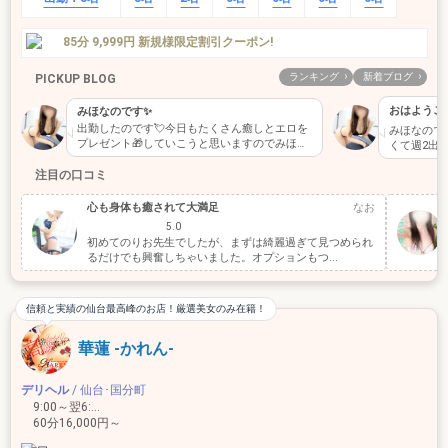
85分 9,999円 新規様限定割引クーポン!
ランキング
新着ブログ
PICKUP BLOG
おはようご
みほなのです✨
出勤したのです💘今日もたくさん癒しとエロを
みほなので
プレゼント🎁していこうと思いますのでみほを
くて週2出
呼んでもらえたら嬉し…
とでゆっ…
注目の口コミ
心も身体も癒されて大満足
なお
5.0
初めてのりお先生でしたが、まずは綺麗過ぎて見つめられ
るだけでも興奮しちゃいました。オプションもつ...
信頼と実績の仙台最高峰のお店！厳選美女のみ在籍！
華蓮 -かれん-
デリヘル
/ 仙台･国分町
9:00～翌6:00
60分16,000円～