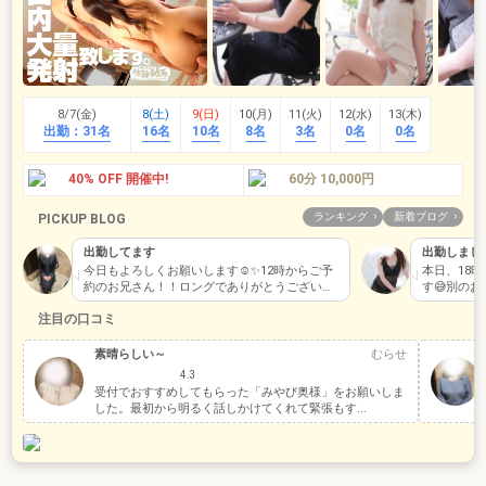
8/7(金)
8(土)
9(日)
10(月)
11(火)
12(水)
13(木)
出勤：
31名
16名
10名
8名
3名
0名
0名
40% OFF 開催中!
60分 10,000円
ランキング
新着ブログ
PICKUP BLOG
出勤してます
出勤しまし
今日もよろしくお願いします☺️✨12時からご予
本日、18
約のお兄さん！！ロングでありがとうございま
す😅別の
す🙏…
くなってい
注目の口コミ
素晴らしい～
むらせ
4.3
受付でおすすめしてもらった「みやび奥様」をお願いしま
した。最初から明るく話しかけてくれて緊張もす...