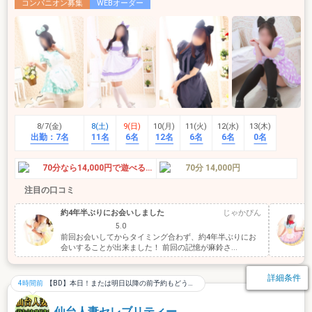
コンパニオン募集
WEBオーダー
8/7(金)
8(土)
9(日)
10(月)
11(火)
12(水)
13(木)
出勤：
7名
11名
6名
12名
6名
6名
0名
70分なら14,000円で遊べるビ…
70分 14,000円
注目の口コミ
約4年半ぶりにお会いしました
じゃかぴん
5.0
前回お会いしてからタイミング合わず、約4年半ぶりにお
会いすることが出来ました！ 前回の記憶が麻鈴さ...
詳細条件
4時間前
【BD】本日！または明日以降の前予約もどうぞ♪
仙台人妻セレブリティー