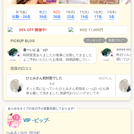
8/7(金)
8(土)
9(日)
10(月)
11(火)
12(水)
13(木)
出勤：
24名
36名
30名
22名
16名
17名
3名
26% OFF 開催中!
60分 11,000円
ランキング
新着ブログ
PICKUP BLOG
暑ーいι(´Д｀υ)?
????? ??? 
昨日ツルガ
時間変更ありましたが無事に出勤してきました
聞いてびっ
よご予約いただいたお客様、時間調整していた
いましたま
だいてありがとうございますお会い出…
注目の口コミ
ひとみさん初対面でした
めがたん
5.0
ずっと気になっていたひとみさん初指名 いっぱい心も身
体も癒して頂きました 挨拶代わりにハグそしてキ...
あらゆるタイプの女の子が多数在籍しております!
VIP -ビップ-
ヘルス
/ 仙台･国分町