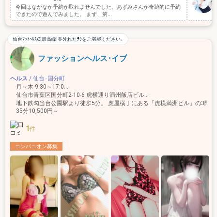
今回はなかなか予約が取れませんでした、あずみさんが奇跡的に予約
できたので遊んでみました。 まず、第...
仙台ﾏｯﾄﾍﾙｽの最高峰!並外れたﾃｸをご堪能ください｡
ファッションヘルス･イブ
ヘルス
/ 仙台･国分町
月～木 9:30～17:00…
仙台市青葉区国分町2-10-6 虎横通り満州飯店ビル3F
35分10,500円～
1
件
コンパニオン募集