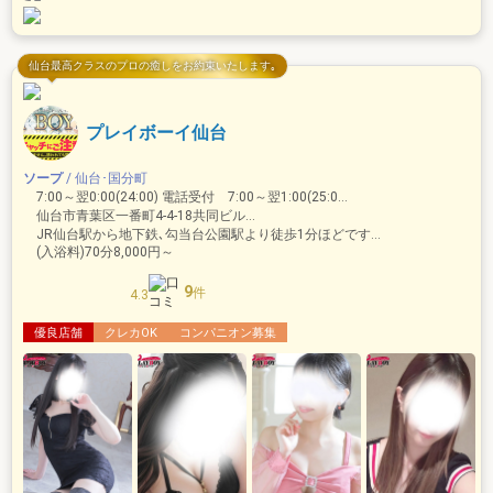
仙台最高クラスのプロの癒しをお約束いたします｡
プレイボーイ仙台
ソープ
/ 仙台･国分町
7:00～翌0:00(24:00) 電話受付 7:00～翌1:00(25:00)
仙台市青葉区一番町4-4-18共同ビル2F
JR仙台駅から地下鉄､勾当台公園駅より徒歩1分ほどです。
(入浴料)70分8,000円～
9
件
4.3
優良店舗
クレカOK
コンパニオン募集