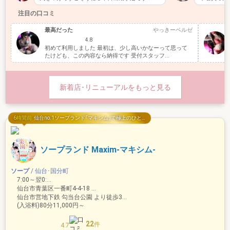
&#x…
でした😄
注目の口コミ
最高だった
やっきーベルゼ
4.8
初めて利用しました 最初は、少し高いかなーって思って
たけども、この内容なら納得です 受付スタッフ...
新着店･リニューアルをもっと見る
6時間前
仙台no.1ソープランド｢マキシム｣で極上のひと時を！
ソープランド Maxim-マキシム-
ソープ
/ 仙台･国分町
7:00～翌0:00
仙台市青葉区一番町4-4-18 2F
仙台市営地下鉄 勾当台公園 より徒歩3分
(入浴料)80分11,000円～
22
件
4.7