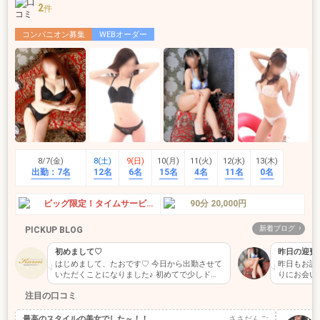
2
件
コンパニオン募集
WEBオーダー
8/7(金)
8(土)
9(日)
10(月)
11(火)
12(水)
13(木)
出勤：
7名
12名
6名
15名
4名
11名
0名
ビッグ限定！タイムサービス！
90分 20,000円
新着ブログ
PICKUP BLOG
初めまして♡
昨日の迎賓
はじめまして、たおです♡ 今日から出勤させて
昨日もお誘
いただくことになりました♪ 初めてで少しドキ
りにお会い
ドキしてるけど、 これからい…
ぱいできて
注目の口コミ
最高のスタイルの美女でした～！！
ささだんご