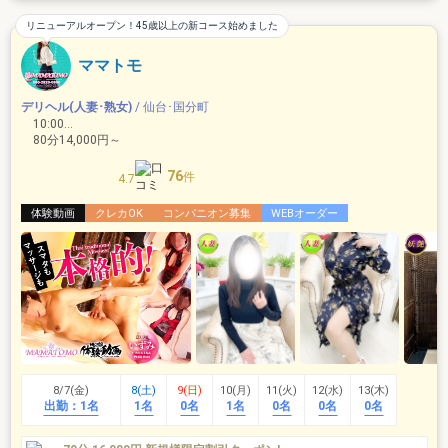
リニューアルオープン！45歳以上の新コース始めました
ママトモ
デリヘル(人妻･熟女)
/ 仙台･国分町
10:00～
80分14,000円～
76
件
4.7
体験動画
クレカOK
コンパニオン募集
WEBオーダー
8/7(金)
8(土)
9(日)
10(月)
11(火)
12(水)
13(木)
出勤：
1名
1名
0名
1名
0名
0名
0名