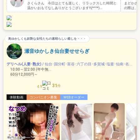
さくらさん 今日はとても楽しく、リラックスした時間と
まどかさ
温かいおもてなしありがとうございます!!(*^^*)...
の際は、あ
奥ゆかしくも妖艶な女性たちの素晴らしい癒しを・・・
瀬音ゆかしき仙台妻せせらぎ
デリヘル(人妻･熟女)
/ 仙台･国分町･富谷･六丁の目･多賀城･塩釜･仙南･名取岩沼
10:00～翌2:00 (年中無休)
60分12,000円～
31
件
4.9
体験動画
コンパニオン募集
WEBオーダー